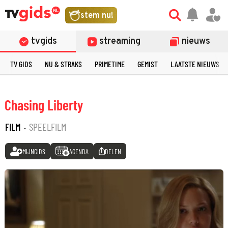
stem nu!
tvgids
streaming
nieuws
TV GIDS
NU & STRAKS
PRIMETIME
GEMIST
LAATSTE NIEUWS
Chasing Liberty
FILM
·
SPEELFILM
MIJNGIDS
AGENDA
DELEN