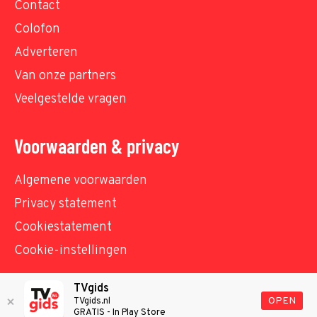
Contact
Colofon
Adverteren
Van onze partners
Veelgestelde vragen
Voorwaarden & privacy
Algemene voorwaarden
Privacy statement
Cookiestatement
Cookie-instellingen
TVgids
© TVgids.nl 2026 - All rights reserved. No text and
OPEN
TVgids.nl
GRATIS - In Play Store
datamining.