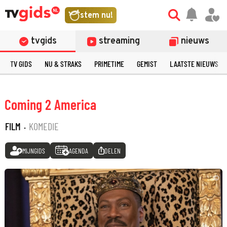
stem nu!
tvgids
streaming
nieuws
TV GIDS
NU & STRAKS
PRIMETIME
GEMIST
LAATSTE NIEUWS
Coming 2 America
FILM
·
KOMEDIE
MIJNGIDS
AGENDA
DELEN
©