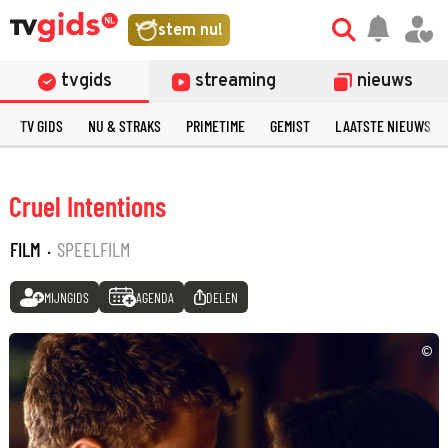
stem nu!
tvgids
streaming
nieuws
TV GIDS
NU & STRAKS
PRIMETIME
GEMIST
LAATSTE NIEUWS
Cruel Intentions
FILM
·
SPEELFILM
MIJNGIDS
AGENDA
DELEN
©