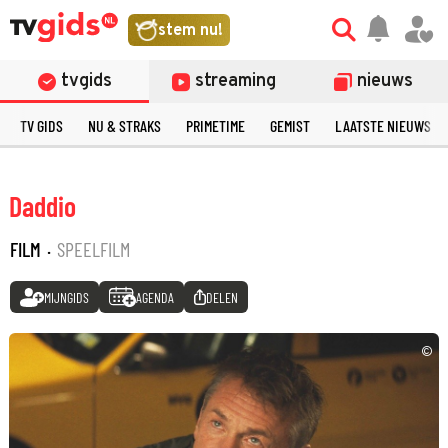
stem nu!
tvgids
streaming
nieuws
TV GIDS
NU & STRAKS
PRIMETIME
GEMIST
LAATSTE NIEUWS
Daddio
FILM
·
SPEELFILM
MIJNGIDS
AGENDA
DELEN
©