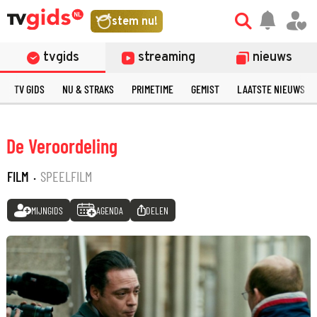
stem nu!
tvgids
streaming
nieuws
TV GIDS
NU & STRAKS
PRIMETIME
GEMIST
LAATSTE NIEUWS
De Veroordeling
FILM
·
SPEELFILM
MIJNGIDS
AGENDA
DELEN