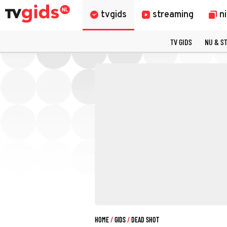
tvgids
streaming
n
TV GIDS
NU & S
HOME
GIDS
DEAD SHOT