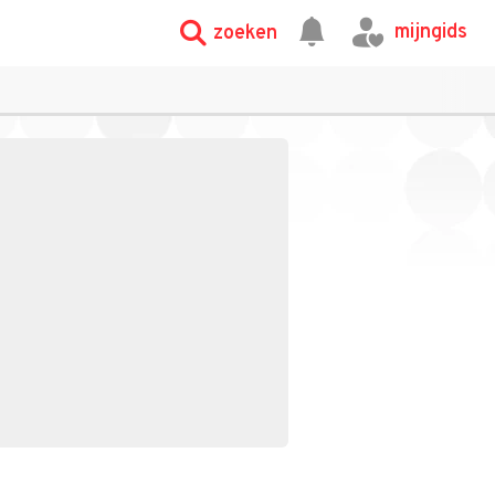
mijngids
zoeken