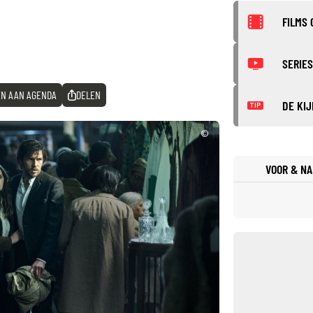
FILMS 
SERIES
N AAN AGENDA
DELEN
DE KIJ
TIP
©
VOOR & NA