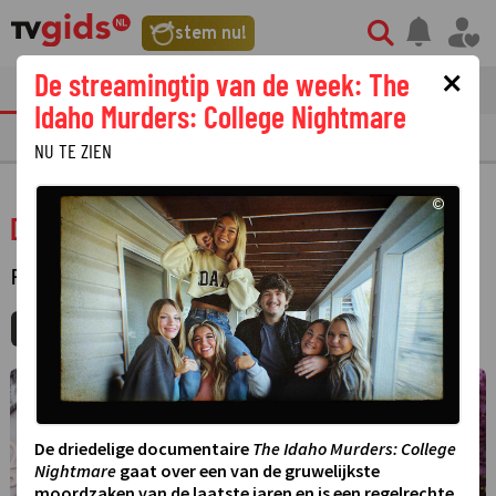
stem nu!
×
De streamingtip van de week: The
tvgids
streaming
nieuws
Idaho Murders: College Nightmare
TV GIDS
NU & STRAKS
PRIMETIME
GEMIST
LAATSTE NIEUWS
NU TE ZIEN
©
Descendants: Wicked Wonderland
FILM
·
KORTE FILM
MIJNGIDS
AGENDA
DELEN
©
De driedelige documentaire
The Idaho Murders: College
Nightmare
gaat over een van de gruwelijkste
moordzaken van de laatste jaren en is een regelrechte