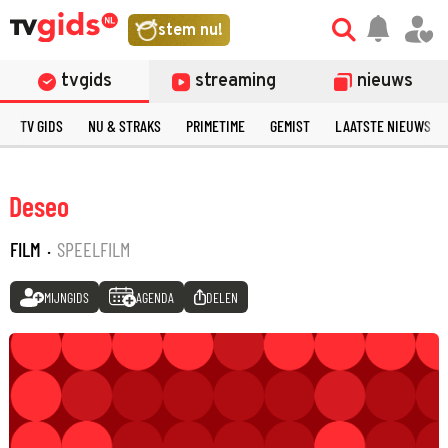
stem nu!
tvgids
streaming
nieuws
TV GIDS
NU & STRAKS
PRIMETIME
GEMIST
LAATSTE NIEUWS
Deseo
FILM
·
SPEELFILM
MIJNGIDS
AGENDA
DELEN