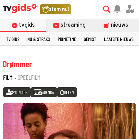
stem nu!
tvgids
streaming
nieuws
TV GIDS
NU & STRAKS
PRIMETIME
GEMIST
LAATSTE NIEUWS
Drømmer
FILM
·
SPEELFILM
MIJNGIDS
AGENDA
DELEN
©