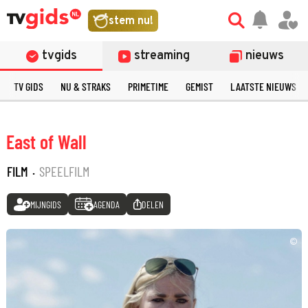
stem nu!
tvgids
streaming
nieuws
TV GIDS
NU & STRAKS
PRIMETIME
GEMIST
LAATSTE NIEUWS
East of Wall
FILM
·
SPEELFILM
MIJNGIDS
AGENDA
DELEN
©