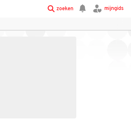
mijngids
zoeken