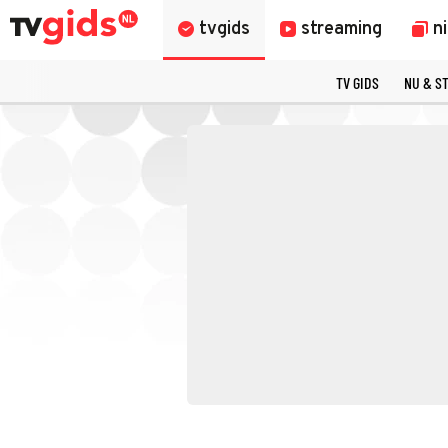
tvgids
streaming
n
TV GIDS
NU & S