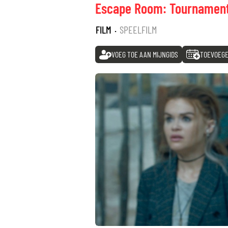
Escape Room: Tournament
FILM
·
SPEELFILM
VOEG TOE AAN MIJNGIDS
TOEVOEGE