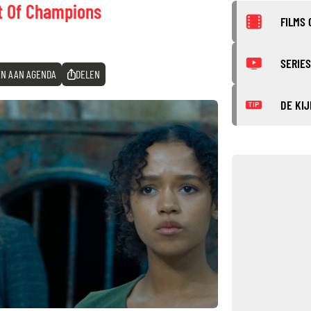
 Of Champions
FILMS 
SERIES
N AAN AGENDA
DELEN
DE KIJ
TIP