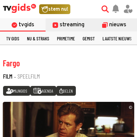
stem nu!
tvgids
streaming
nieuws
TV GIDS
NU & STRAKS
PRIMETIME
GEMIST
LAATSTE NIEUWS
Fargo
FILM
·
SPEELFILM
MIJNGIDS
AGENDA
DELEN
©