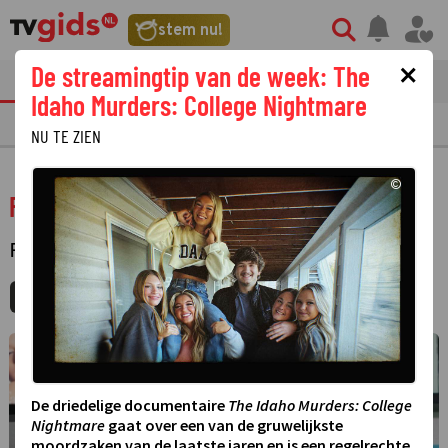
stem nu!
×
De streamingtip van de week: The
tvgids
streaming
nieuws
Idaho Murders: College Nightmare
TV GIDS
NU & STRAKS
PRIMETIME
GEMIST
LAATSTE NIEUWS
NU TE ZIEN
©
For Colored Girls
FILM
·
SPEELFILM
MIJNGIDS
AGENDA
DELEN
©
De driedelige documentaire
The Idaho Murders: College
Nightmare
gaat over een van de gruwelijkste
moordzaken van de laatste jaren en is een regelrechte