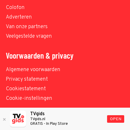
Colofon
Adverteren
Van onze partners
Veelgestelde vragen
Voorwaarden & privacy
Algemene voorwaarden
Privacy statement
Cookiestatement
Cookie-instellingen
TVgids
© TVgids.nl 2026 - All rights reserved. No text and
OPEN
TVgids.nl
GRATIS - In Play Store
datamining.