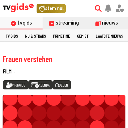
stem nu!
tvgids
streaming
nieuws
TV GIDS
NU & STRAKS
PRIMETIME
GEMIST
LAATSTE NIEUWS
Frauen verstehen
FILM
·
MIJNGIDS
AGENDA
DELEN