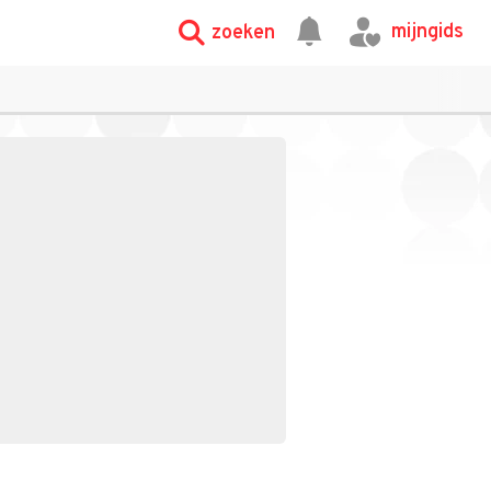
mijngids
zoeken