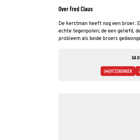
Over Fred Claus
De kerstman heeft nog een broer. E
echte tegenpolen; de een geliefd, d
probleem als beide broers gedwonge
GA D
UITZENDINGEN