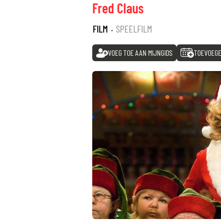
Fred Claus
FILM
·
SPEELFILM
VOEG TOE AAN MIJNGIDS
TOEVOEGE