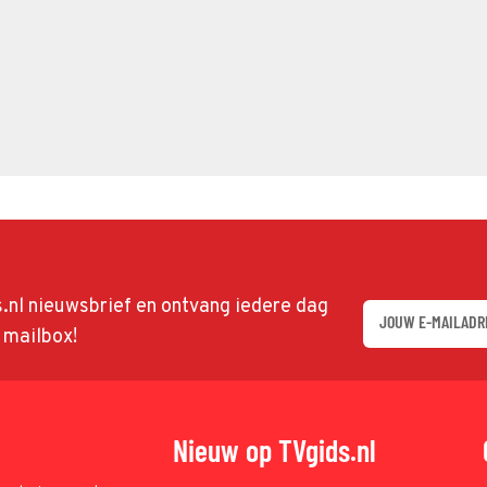
ds.nl nieuwsbrief en ontvang iedere dag
w mailbox!
Nieuw op TVgids.nl