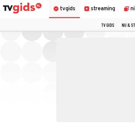
tvgids
streaming
n
TV GIDS
NU & S