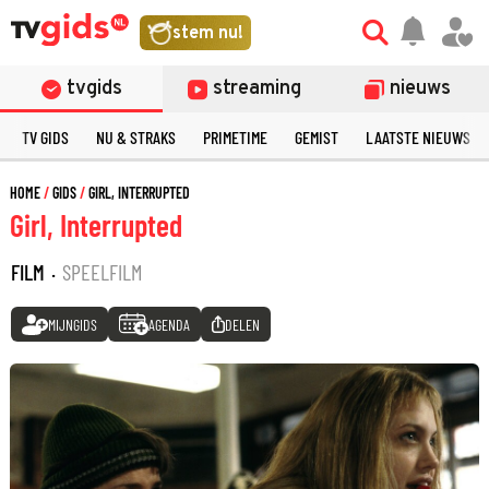
stem nu!
tvgids
streaming
nieuws
TV GIDS
NU & STRAKS
PRIMETIME
GEMIST
LAATSTE NIEUWS
HOME
GIDS
GIRL, INTERRUPTED
Girl, Interrupted
FILM
·
SPEELFILM
MIJNGIDS
AGENDA
DELEN