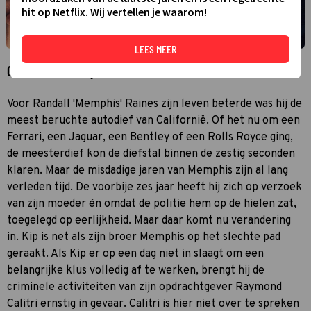
hit op Netflix. Wij vertellen je waarom!
LEES MEER
Over Gone in Sixty Seconds
Voor Randall 'Memphis' Raines zijn leven beterde was hij de
meest beruchte autodief van Californië. Of het nu om een
Ferrari, een Jaguar, een Bentley of een Rolls Royce ging,
de meesterdief kon de diefstal binnen de zestig seconden
klaren. Maar de misdadige jaren van Memphis zijn al lang
verleden tijd. De voorbije zes jaar heeft hij zich op verzoek
van zijn moeder én omdat de politie hem op de hielen zat,
toegelegd op eerlijkheid. Maar daar komt nu verandering
in. Kip is net als zijn broer Memphis op het slechte pad
geraakt. Als Kip er op een dag niet in slaagt om een
belangrijke klus volledig af te werken, brengt hij de
criminele activiteiten van zijn opdrachtgever Raymond
Calitri ernstig in gevaar. Calitri is hier niet over te spreken