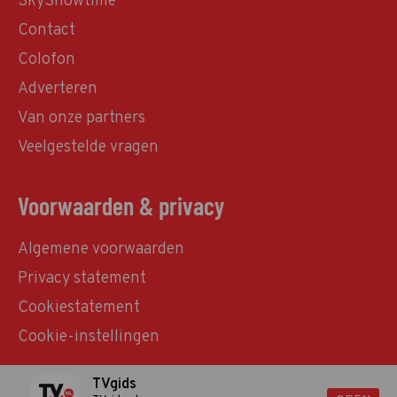
SkyShowtime
Contact
Colofon
Adverteren
Van onze partners
Veelgestelde vragen
Voorwaarden & privacy
Algemene voorwaarden
Privacy statement
Cookiestatement
Cookie-instellingen
TVgids
© TVgids.nl 2026 - All rights reserved. No text and