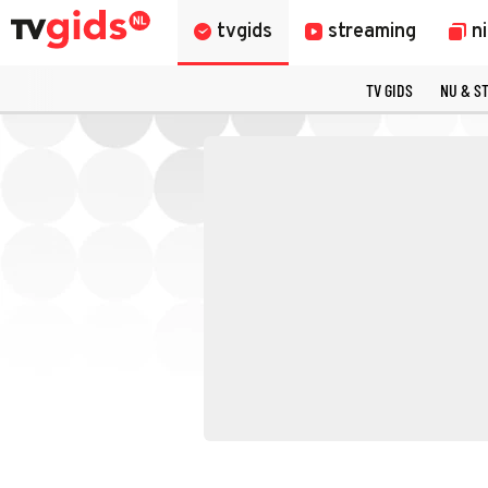
tvgids
streaming
n
TV GIDS
NU & S