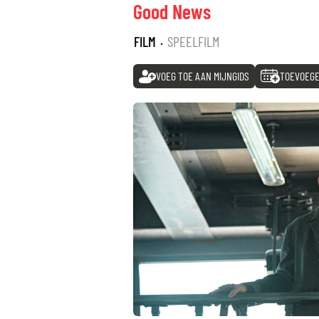
Good News
FILM
·
SPEELFILM
VOEG TOE AAN MIJNGIDS
TOEVOEGE