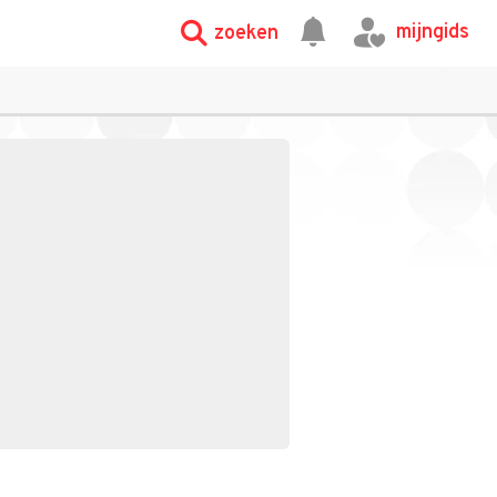
mijngids
zoeken