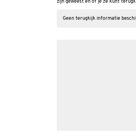
zijn geweest en of je ze kunt terugk
Geen terugkijk informatie besch