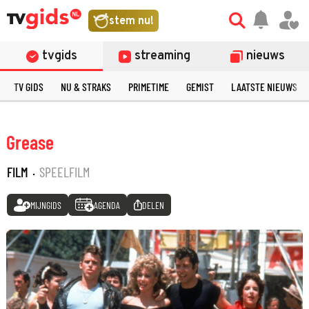
stem nu!
tvgids
streaming
nieuws
TV GIDS
NU & STRAKS
PRIMETIME
GEMIST
LAATSTE NIEUWS
Grease
FILM
·
SPEELFILM
MIJNGIDS
AGENDA
DELEN