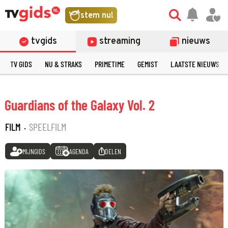
stem nu!
tvgids
streaming
nieuws
TV GIDS
NU & STRAKS
PRIMETIME
GEMIST
LAATSTE NIEUWS
Guardians of the Galaxy Vol. 2
FILM
·
SPEELFILM
MIJNGIDS
AGENDA
DELEN