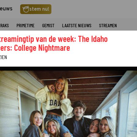
ieuws
stem nu!
TRAKS
PRIMETIME
GEMIST
LAATSTE NIEUWS
STREAMEN
treamingtip van de week: The Idaho
ers: College Nightmare
ZIEN