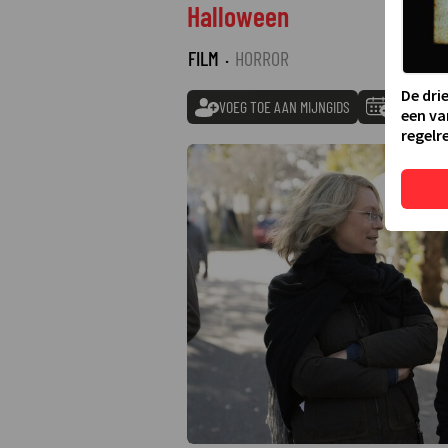
Halloween
FILM
·
HORROR
De dri
VOEG TOE AAN MIJNGIDS
TOEVOEGE
een va
regelre