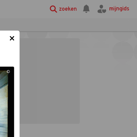
mijngids
zoeken
×
©