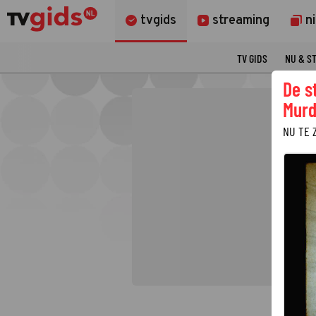
tvgids
streaming
n
TV GIDS
NU & S
De s
Murd
NU TE 