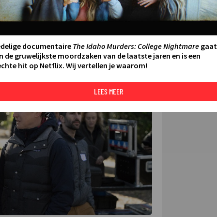
FILMS 
SERIES
edelige documentaire
The Idaho Murders: College Nightmare
gaat
N AAN AGENDA
DELEN
n de gruwelijkste moordzaken van de laatste jaren en is een
chte hit op Netflix. Wij vertellen je waarom!
DE KIJ
TIP
LEES MEER