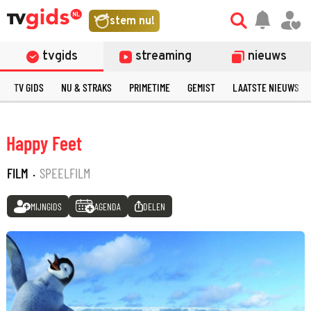
stem nu!
tvgids
streaming
nieuws
TV GIDS
NU & STRAKS
PRIMETIME
GEMIST
LAATSTE NIEUWS
Happy Feet
FILM
·
SPEELFILM
MIJNGIDS
AGENDA
DELEN