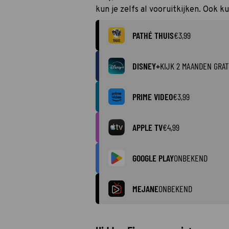
kun je zelfs al vooruitkijken. Ook k
PATHÉ THUIS
€3,99
DISNEY+
KIJK 2 MAANDEN GRAT
PRIME VIDEO
€3,99
APPLE TV
€4,99
GOOGLE PLAY
ONBEKEND
MEJANE
ONBEKEND