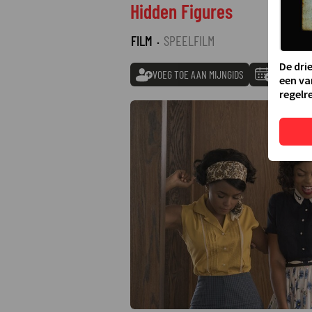
Hidden Figures
FILM
·
SPEELFILM
De dri
VOEG TOE AAN MIJNGIDS
TOEVOEGE
een va
regelre