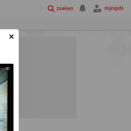
mijngids
zoeken
×
©