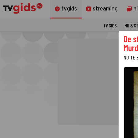
tvgids
streaming
n
TV GIDS
NU & S
De s
Murd
NU TE 