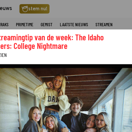
ieuws
stem nu!
TRAKS
PRIMETIME
GEMIST
LAATSTE NIEUWS
STREAMEN
treamingtip van de week: The Idaho
ers: College Nightmare
ZIEN