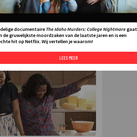
FILMS 
SERIES
edelige documentaire
The Idaho Murders: College Nightmare
gaat
N AAN AGENDA
DELEN
n de gruwelijkste moordzaken van de laatste jaren en is een
chte hit op Netflix. Wij vertellen je waarom!
DE KIJ
TIP
LEES MEER