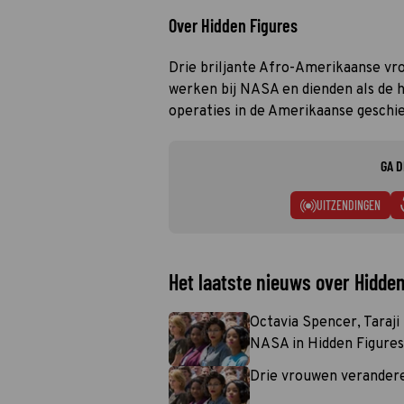
Over Hidden Figures
Drie briljante Afro-Amerikaanse vr
werken bij NASA en dienden als de 
operaties in de Amerikaanse geschie
GA D
UITZENDINGEN
Het laatste nieuws over Hidde
Octavia Spencer, Taraji
NASA in Hidden Figures
Drie vrouwen verandere