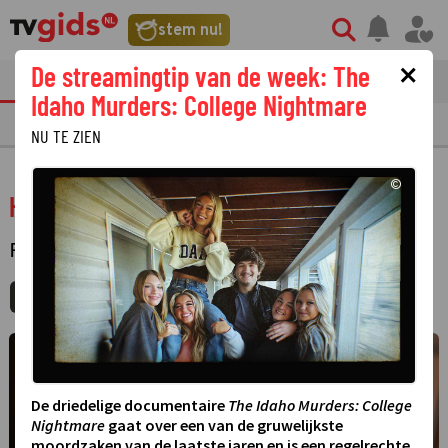
stem nu!
×
De streamingtip van de week: The
tvgids
streaming
nieuws
Idaho Murders: College Nightmare
TV GIDS
NU & STRAKS
PRIMETIME
GEMIST
LAATSTE NIEUWS
NU TE ZIEN
©
Hijack 1971
FILM
·
SPEELFILM
MIJNGIDS
AGENDA
DELEN
De driedelige documentaire
The Idaho Murders: College
Nightmare
gaat over een van de gruwelijkste
moordzaken van de laatste jaren en is een regelrechte