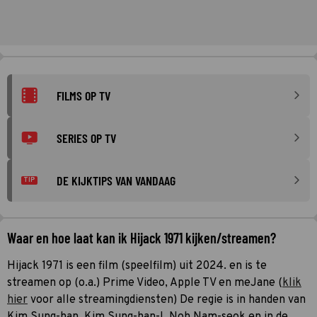
FILMS OP TV
SERIES OP TV
DE KIJKTIPS VAN VANDAAG
TIP
Waar en hoe laat kan ik Hijack 1971 kijken/streamen?
Hijack 1971 is een film (speelfilm) uit 2024. en is te
streamen op (o.a.) Prime Video, Apple TV en meJane (
klik
hier
voor alle streamingdiensten) De regie is in handen van
Kim Sung-han, Kim Sung-han-I, Noh Nam-seok en in de