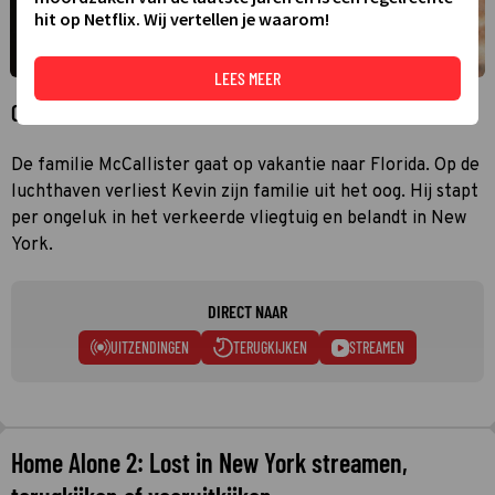
hit op Netflix. Wij vertellen je waarom!
LEES MEER
Over Home Alone 2: Lost in New York
De familie McCallister gaat op vakantie naar Florida. Op de
luchthaven verliest Kevin zijn familie uit het oog. Hij stapt
per ongeluk in het verkeerde vliegtuig en belandt in New
York.
DIRECT NAAR
UITZENDINGEN
TERUGKIJKEN
STREAMEN
Home Alone 2: Lost in New York streamen,