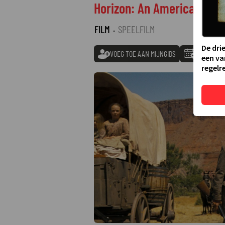
Horizon: An American Saga
FILM
·
SPEELFILM
De dri
VOEG TOE AAN MIJNGIDS
TOEVOEGE
een va
regelre