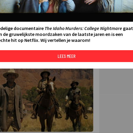
 - Chapter 1
FILMS 
SERIES
edelige documentaire
The Idaho Murders: College Nightmare
gaat
N AAN AGENDA
DELEN
n de gruwelijkste moordzaken van de laatste jaren en is een
chte hit op Netflix. Wij vertellen je waarom!
DE KIJ
TIP
©
LEES MEER