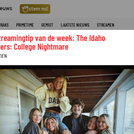
ieuws
stem nu!
TRAKS
PRIMETIME
GEMIST
LAATSTE NIEUWS
STREAMEN
treamingtip van de week: The Idaho
ers: College Nightmare
ZIEN