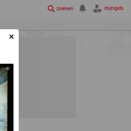
mijngids
zoeken
×
©