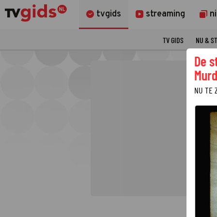
tvgids
streaming
n
TV GIDS
NU & S
De s
Murd
NU TE 