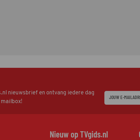
ds.nl nieuwsbrief en ontvang iedere dag
w mailbox!
Nieuw op TVgids.nl