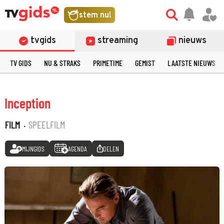
stem nu!
tvgids
streaming
nieuws
TV GIDS
NU & STRAKS
PRIMETIME
GEMIST
LAATSTE NIEUWS
Inception
FILM
·
SPEELFILM
MIJNGIDS
AGENDA
DELEN