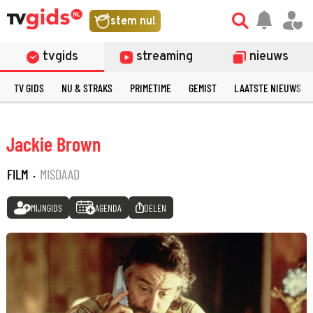
stem nu!
tvgids
streaming
nieuws
TV GIDS
NU & STRAKS
PRIMETIME
GEMIST
LAATSTE NIEUWS
Jackie Brown
FILM
·
MISDAAD
MIJNGIDS
AGENDA
DELEN