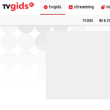
tvgids
streaming
n
TV GIDS
NU & S