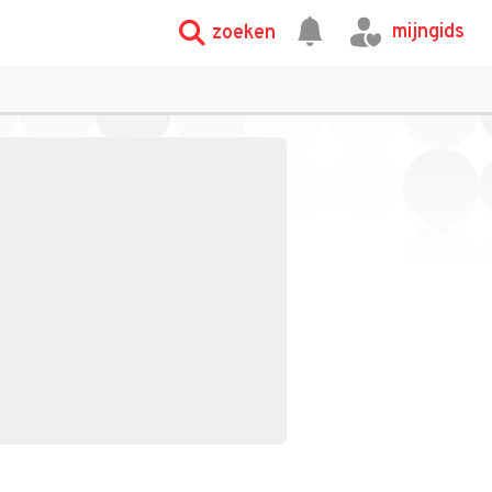
mijngids
zoeken