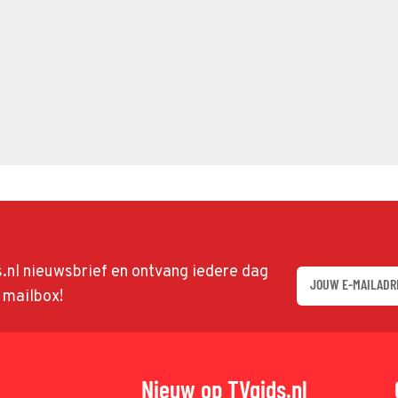
ds.nl nieuwsbrief en ontvang iedere dag
w mailbox!
Nieuw op TVgids.nl