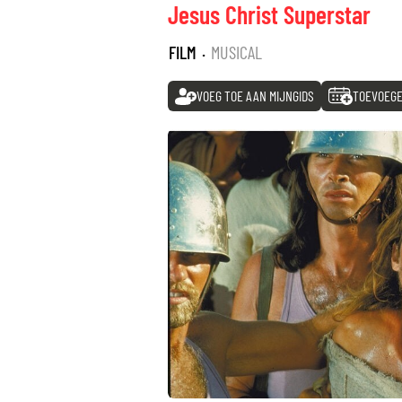
Jesus Christ Superstar
FILM
·
MUSICAL
VOEG TOE AAN MIJNGIDS
TOEVOEGE