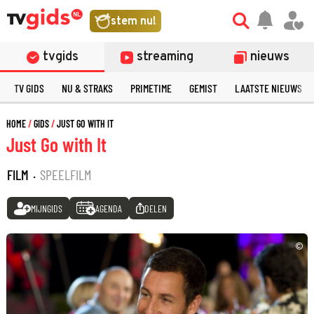
stem nu!
tvgids
streaming
nieuws
TV GIDS
NU & STRAKS
PRIMETIME
GEMIST
LAATSTE NIEUWS
HOME
GIDS
JUST GO WITH IT
Just Go with It
FILM
·
SPEELFILM
MIJNGIDS
AGENDA
DELEN
©