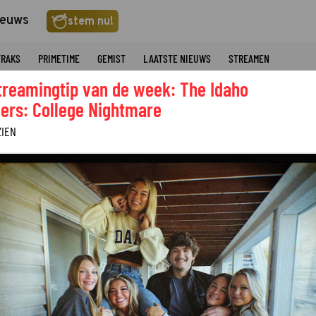
ieuws
stem nu!
TRAKS
PRIMETIME
GEMIST
LAATSTE NIEUWS
STREAMEN
treamingtip van de week: The Idaho
ers: College Nightmare
ZIEN