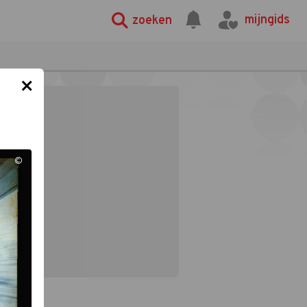
mijngids
zoeken
×
©