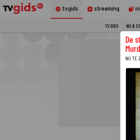
tvgids
streaming
n
TV GIDS
NU & S
De s
Murd
NU TE 