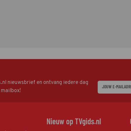
ds.nl nieuwsbrief en ontvang iedere dag
w mailbox!
Nieuw op TVgids.nl