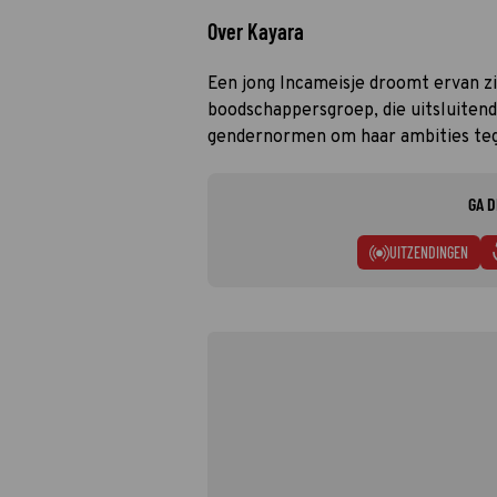
Over Kayara
Een jong Incameisje droomt ervan zic
boodschappersgroep, die uitsluitend
gendernormen om haar ambities tege
GA D
UITZENDINGEN