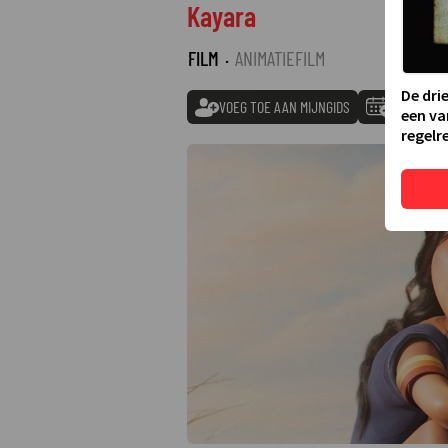
Kayara
FILM
·
ANIMATIEFILM
De dri
VOEG TOE AAN MIJNGIDS
TOEVOEGE
een va
regelre