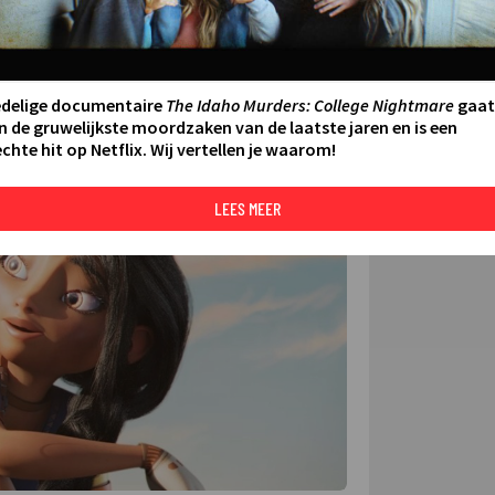
FILMS 
SERIES
edelige documentaire
The Idaho Murders: College Nightmare
gaat
N AAN AGENDA
DELEN
n de gruwelijkste moordzaken van de laatste jaren en is een
chte hit op Netflix. Wij vertellen je waarom!
DE KIJ
TIP
©
LEES MEER