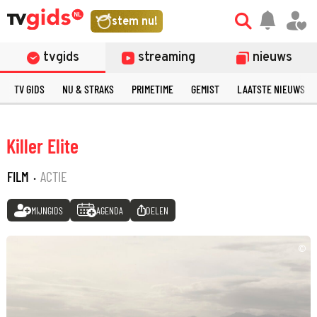
stem nu!
tvgids
streaming
nieuws
TV GIDS
NU & STRAKS
PRIMETIME
GEMIST
LAATSTE NIEUWS
Killer Elite
FILM
·
ACTIE
MIJNGIDS
AGENDA
DELEN
©