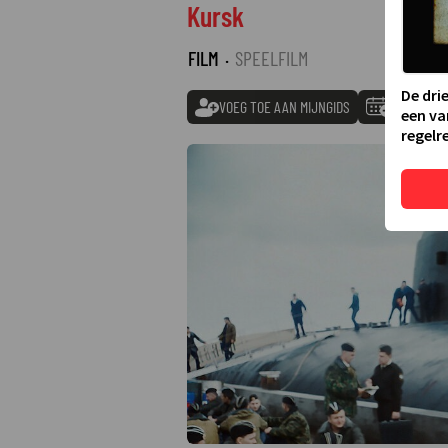
Kursk
FILM
·
SPEELFILM
De dri
VOEG TOE AAN MIJNGIDS
TOEVOEGE
een va
regelre