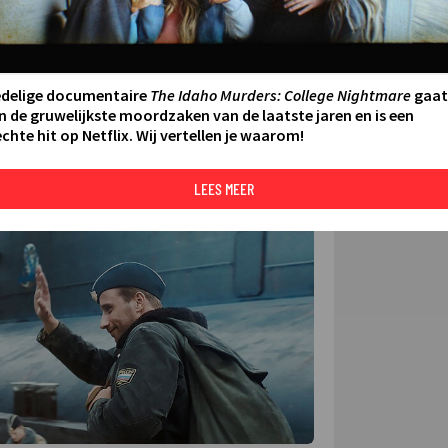
FILMS 
SERIES
edelige documentaire
The Idaho Murders: College Nightmare
gaat
N AAN AGENDA
DELEN
n de gruwelijkste moordzaken van de laatste jaren en is een
chte hit op Netflix. Wij vertellen je waarom!
DE KIJ
TIP
©
LEES MEER