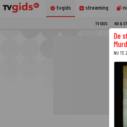
tvgids
streaming
n
TV GIDS
NU & S
De s
Murd
NU TE 