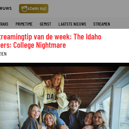
ieuws
stem nu!
TRAKS
PRIMETIME
GEMIST
LAATSTE NIEUWS
STREAMEN
treamingtip van de week: The Idaho
ers: College Nightmare
ZIEN