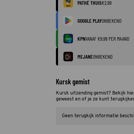
PATHÉ THUIS
€2,99
GOOGLE PLAY
ONBEKEND
KPN
VANAF €9,99 PER MAAND
MEJANE
ONBEKEND
Kursk gemist
Kursk uitzending gemist? Bekijk hie
geweest en of je ze kunt terugkijke
Geen terugkijk informatie besch