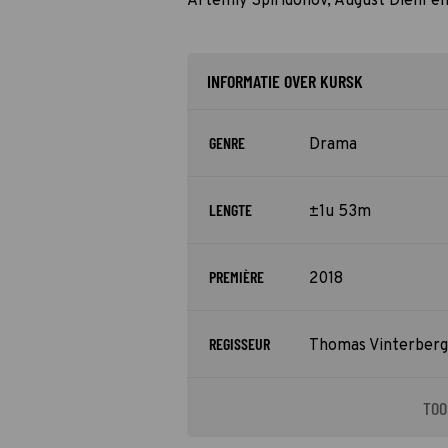
Artemiy Spiridonov, August Diehl e
INFORMATIE OVER KURSK
GENRE
Drama
LENGTE
±1u 53m
PREMIÈRE
2018
REGISSEUR
Thomas Vinterberg
TOO