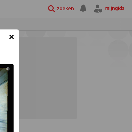
mijngids
zoeken
×
©