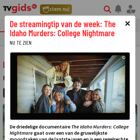
stem nu!
×
De streamingtip van de week: The
tvgids
streaming
nieuws
Idaho Murders: College Nightmare
TV GIDS
NU & STRAKS
PRIMETIME
GEMIST
LAATSTE NIEUWS
NU TE ZIEN
©
Legends of the Fall
FILM
·
SPEELFILM
MIJNGIDS
AGENDA
DELEN
©
De driedelige documentaire
The Idaho Murders: College
Nightmare
gaat over een van de gruwelijkste
moordzaken van de laatste jaren en is een regelrechte