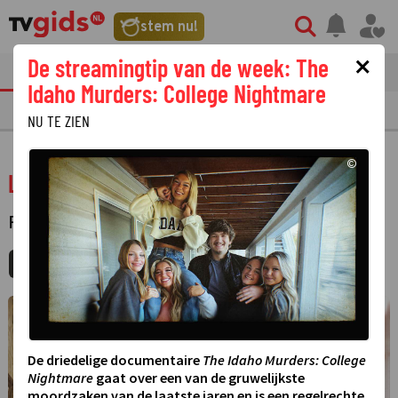
stem nu!
×
De streamingtip van de week: The
tvgids
streaming
nieuws
Idaho Murders: College Nightmare
TV GIDS
NU & STRAKS
PRIMETIME
GEMIST
LAATSTE NIEUWS
NU TE ZIEN
©
Les boules de Noël
FILM
·
SPEELFILM
MIJNGIDS
AGENDA
DELEN
©
De driedelige documentaire
The Idaho Murders: College
Nightmare
gaat over een van de gruwelijkste
moordzaken van de laatste jaren en is een regelrechte