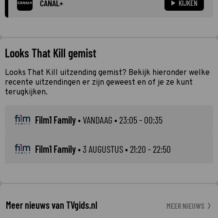
CANAL+
KIJKEN
Looks That Kill gemist
Looks That Kill uitzending gemist? Bekijk hieronder welke
recente uitzendingen er zijn geweest en of je ze kunt
terugkijken.
Film1 Family
•
VANDAAG
• 23:05 - 00:35
Film1 Family
•
3 AUGUSTUS
• 21:20 - 22:50
Meer nieuws van TVgids.nl
MEER NIEUWS