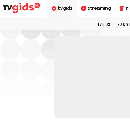
tvgids
streaming
n
TV GIDS
NU & S