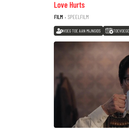
Love Hurts
FILM
·
SPEELFILM
VOEG TOE AAN MIJNGIDS
TOEVOEGE