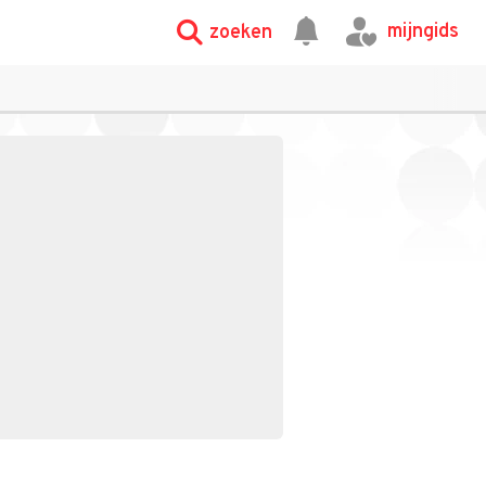
mijngids
zoeken