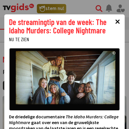
stem nu!
×
De streamingtip van de week: The
tvgids
streaming
nieuws
Idaho Murders: College Nightmare
TV GIDS
NU & STRAKS
PRIMETIME
GEMIST
LAATSTE NIEUWS
NU TE ZIEN
©
Mad Max
FILM
·
ACTIE
MIJNGIDS
AGENDA
DELEN
©
De driedelige documentaire
The Idaho Murders: College
Nightmare
gaat over een van de gruwelijkste
moordzaken van de laatste jaren en is een regelrechte