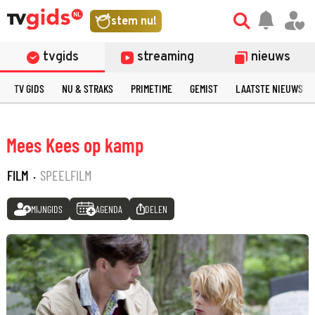
stem nu!
tvgids
streaming
nieuws
TV GIDS
NU & STRAKS
PRIMETIME
GEMIST
LAATSTE NIEUWS
Mees Kees op kamp
FILM
·
SPEELFILM
MIJNGIDS
AGENDA
DELEN