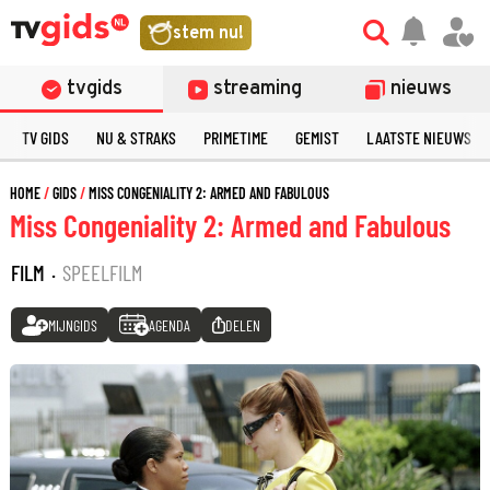
stem nu!
tvgids
streaming
nieuws
TV GIDS
NU & STRAKS
PRIMETIME
GEMIST
LAATSTE NIEUWS
HOME
GIDS
MISS CONGENIALITY 2: ARMED AND FABULOUS
Miss Congeniality 2: Armed and Fabulous
FILM
·
SPEELFILM
MIJNGIDS
AGENDA
DELEN