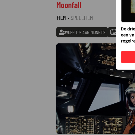
Moonfall
FILM
·
SPEELFILM
De dri
VOEG TOE AAN MIJNGIDS
TOEVOEGE
een va
regelre