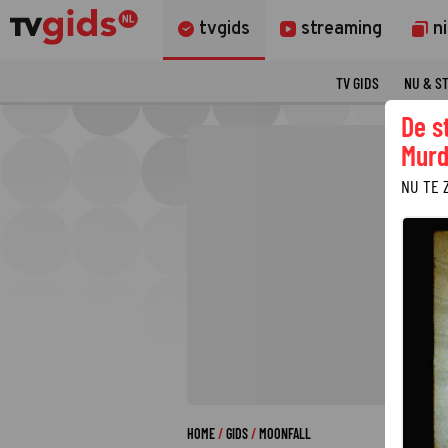
tvgids
streaming
n
TV GIDS
NU & S
De s
Murd
NU TE 
HOME
GIDS
MOONFALL