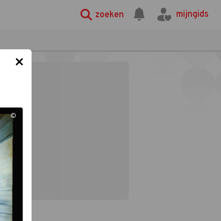
mijngids
zoeken
×
©