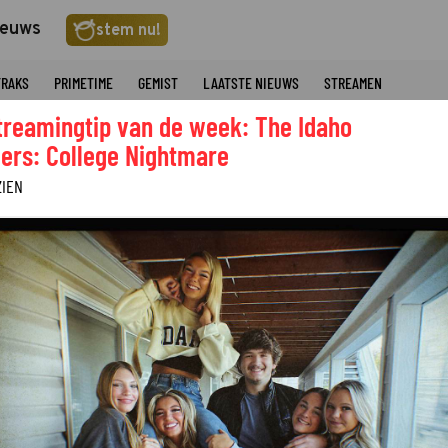
ieuws
stem nu!
TRAKS
PRIMETIME
GEMIST
LAATSTE NIEUWS
STREAMEN
treamingtip van de week: The Idaho
ers: College Nightmare
ZIEN