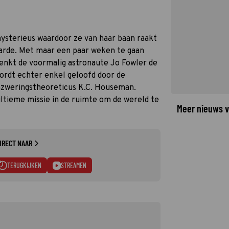
ysterieus waardoor ze van haar baan raakt
arde. Met maar een paar weken te gaan
denkt de voormalig astronaute Jo Fowler de
ordt echter enkel geloofd door de
nzweringstheoreticus K.C. Houseman.
ltieme missie in de ruimte om de wereld te
Meer nieuws v
IRECT NAAR
TERUGKIJKEN
STREAMEN