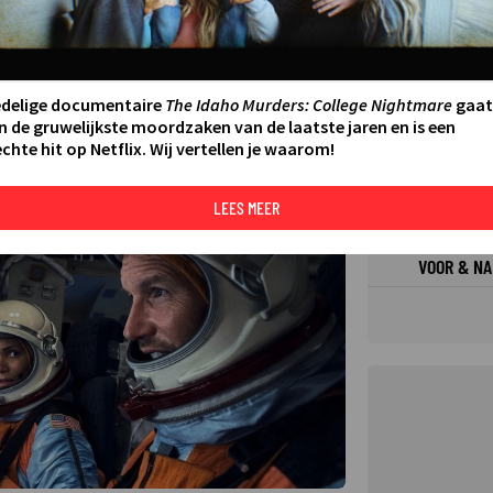
FILMS 
SERIES
edelige documentaire
The Idaho Murders: College Nightmare
gaat
N AAN AGENDA
DELEN
n de gruwelijkste moordzaken van de laatste jaren en is een
chte hit op Netflix. Wij vertellen je waarom!
DE KIJ
TIP
©
LEES MEER
VOOR & NA