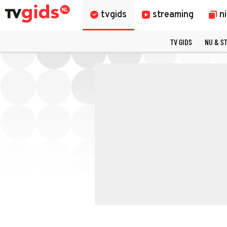
tvgids
streaming
n
TV GIDS
NU & S