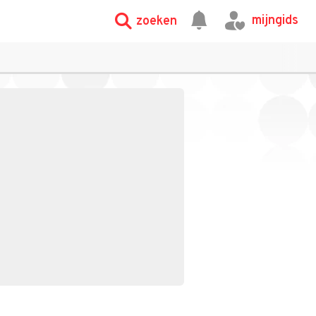
mijngids
zoeken