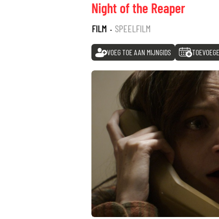
Night of the Reaper
FILM
·
SPEELFILM
VOEG TOE AAN MIJNGIDS
TOEVOEGE