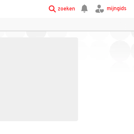
mijngids
zoeken