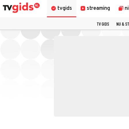
tvgids
streaming
n
TV GIDS
NU & S