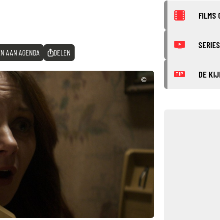
FILMS 
SERIES
N AAN AGENDA
DELEN
DE KIJ
TIP
©