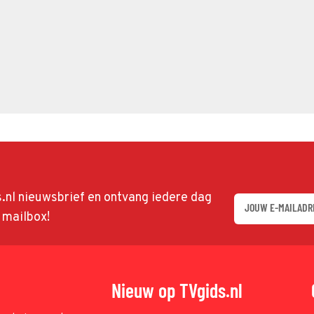
ds.nl nieuwsbrief en ontvang iedere dag
w mailbox!
Nieuw op TVgids.nl