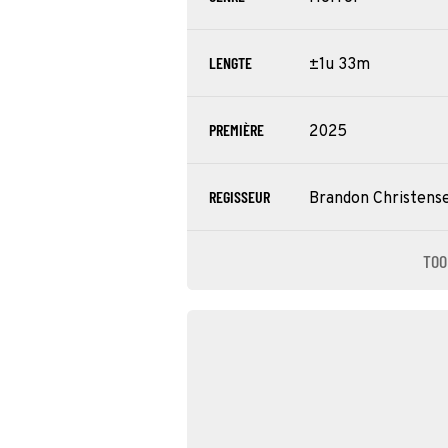
LENGTE
±1u 33m
PREMIÈRE
2025
REGISSEUR
Brandon Christens
TOO