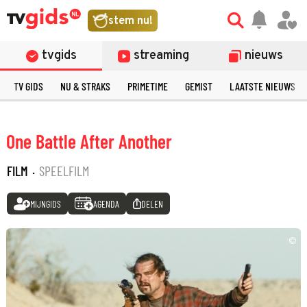
stem nu!
tvgids
streaming
nieuws
TV GIDS
NU & STRAKS
PRIMETIME
GEMIST
LAATSTE NIEUWS
One Battle After Another
FILM
·
SPEELFILM
MIJNGIDS
AGENDA
DELEN
©