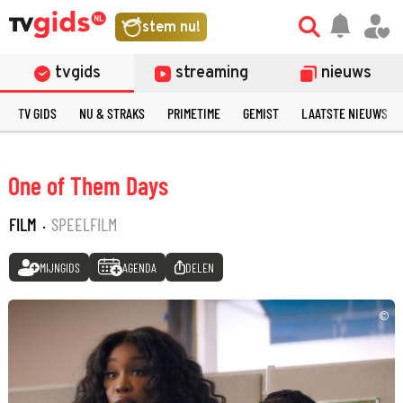
stem nu!
tvgids
streaming
nieuws
TV GIDS
NU & STRAKS
PRIMETIME
GEMIST
LAATSTE NIEUWS
One of Them Days
FILM
·
SPEELFILM
MIJNGIDS
AGENDA
DELEN
©