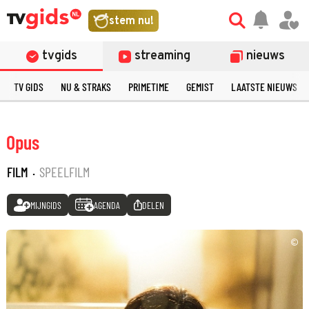
stem nu!
tvgids
streaming
nieuws
TV GIDS
NU & STRAKS
PRIMETIME
GEMIST
LAATSTE NIEUWS
Opus
FILM
·
SPEELFILM
MIJNGIDS
AGENDA
DELEN
©