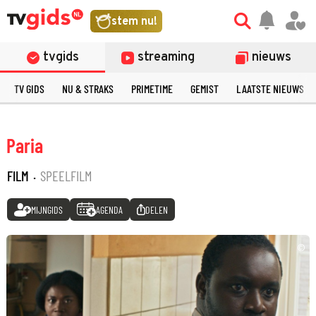
stem nu!
tvgids
streaming
nieuws
TV GIDS
NU & STRAKS
PRIMETIME
GEMIST
LAATSTE NIEUWS
Paria
FILM
·
SPEELFILM
MIJNGIDS
AGENDA
DELEN
©