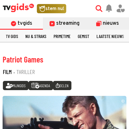
stem nu!
tvgids
streaming
nieuws
TV GIDS
NU & STRAKS
PRIMETIME
GEMIST
LAATSTE NIEUWS
Patriot Games
FILM
·
THRILLER
MIJNGIDS
AGENDA
DELEN
©