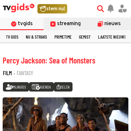
stem nu!
tvgids
streaming
nieuws
TV GIDS
NU & STRAKS
PRIMETIME
GEMIST
LAATSTE NIEUWS
Percy Jackson: Sea of Monsters
FILM
·
FANTASY
MIJNGIDS
AGENDA
DELEN