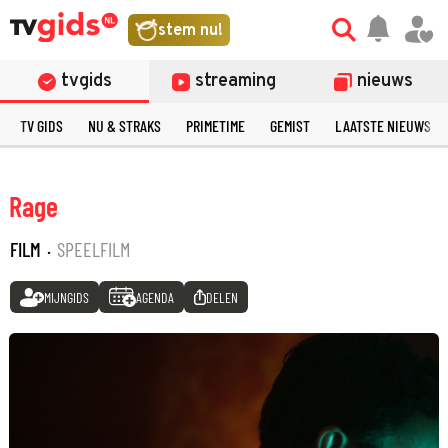
stem nu!
tvgids
streaming
nieuws
TV GIDS
NU & STRAKS
PRIMETIME
GEMIST
LAATSTE NIEUWS
Rage
FILM
·
SPEELFILM
MIJNGIDS
AGENDA
DELEN